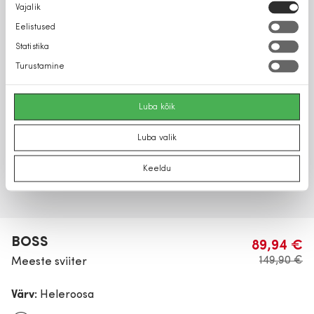
Nõusoleku
Vajalik
valik
Eelistused
Statistika
Turustamine
Luba kõik
Luba valik
Keeldu
BOSS
89,94 €
149,90 €
Meeste sviiter
Värv:
Heleroosa