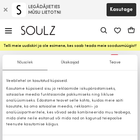
LEGĀDĀJIETIES
Kasutage
MŪSU LIETOTNI
app.shop.ui.
Ostuk
Telli meie uudiskiri ja ole esimene, kes saab teada meie soodusmüügist!
%
Nõusolek
Üksikasjad
Teave
Ainult poes
Veebilehel on kasutatud küpsiseid.
Kasutame küpsiseid sisu ja reklaamide isikupärastamiseks,
sotsiaalse meedia funktsioonide pakkumiseks ning liikluse
analüüsimiseks. Edastame teavet selle kohta, kuidas meie saiti
kasutate, ka oma sotsiaalse meedia, reklaami- ja
analüüsipartneritele, kes võivad seda kombineerida muu teabega,
mida olete neile esitanud või mida nad on kogunud teiepoolse
teenuste kasutamise käigus.