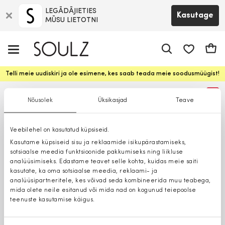
LEGĀDĀJIETIES
Kasutage
MŪSU LIETOTNI
app.shop.ui.
Ostuk
Telli meie uudiskiri ja ole esimene, kes saab teada meie soodusmüügist!
%
Nõusolek
Üksikasjad
Teave
Veebilehel on kasutatud küpsiseid.
Kasutame küpsiseid sisu ja reklaamide isikupärastamiseks,
sotsiaalse meedia funktsioonide pakkumiseks ning liikluse
analüüsimiseks. Edastame teavet selle kohta, kuidas meie saiti
kasutate, ka oma sotsiaalse meedia, reklaami- ja
analüüsipartneritele, kes võivad seda kombineerida muu teabega,
mida olete neile esitanud või mida nad on kogunud teiepoolse
teenuste kasutamise käigus.