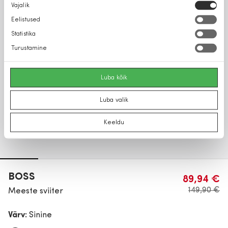
Nõusoleku
Vajalik
valik
Eelistused
Statistika
Turustamine
Luba kõik
Luba valik
Keeldu
BOSS
89,94 €
149,90 €
Meeste sviiter
Värv:
Sinine