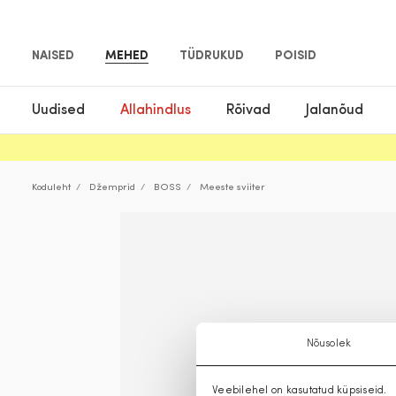
NAISED
MEHED
TÜDRUKUD
POISID
Uudised
Allahindlus
Rõivad
Jalanõud
Koduleht
Džemprid
BOSS
Meeste sviiter
Nõusolek
Veebilehel on kasutatud küpsiseid.