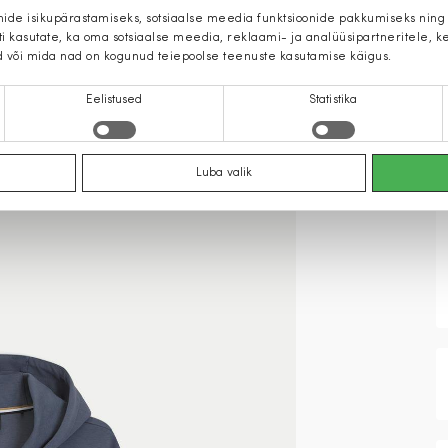
mide isikupärastamiseks, sotsiaalse meedia funktsioonide pakkumiseks ning
iti kasutate, ka oma sotsiaalse meedia, reklaami- ja analüüsipartneritele,
d või mida nad on kogunud teiepoolse teenuste kasutamise käigus.
Eelistused
Statistika
Luba valik