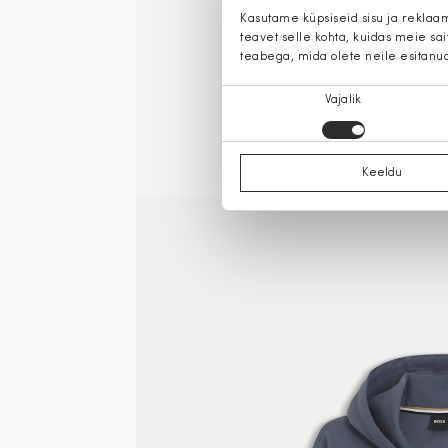
Kasutame küpsiseid sisu ja reklaa
teavet selle kohta, kuidas meie sa
teabega, mida olete neile esitanu
Nõusoleku
Vajalik
valik
Keeldu