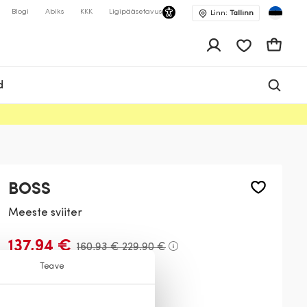
Blogi
Abiks
KKK
Ligipääsetavus
Linn:
Tallinn
app.shop.ui.wis
Ostukor
d
BOSS
Meeste sviiter
137,94 €
160,93 €
229,90 €
Teave
Värv:
Sinine
466