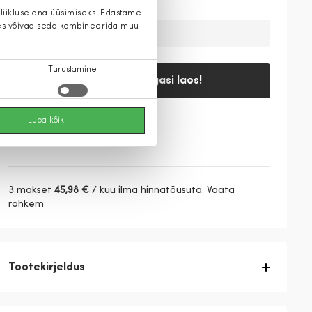
 liikluse analüüsimiseks. Edastame
 kes võivad seda kombineerida muu
Ajutiselt on toode laost otsas
Turustamine
Teavita, kui tagasi laos!
Luba kõik
Vaata saadavust
3 makset
45,98 €
/ kuu ilma hinnatõusuta.
Vaata
rohkem
Tootekirjeldus