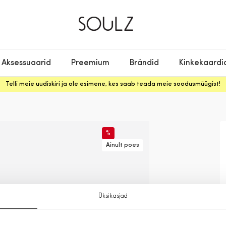
Aksessuaarid
Preemium
Brändid
Kinkekaardi
Telli meie uudiskiri ja ole esimene, kes saab teada meie soodusmüügist!
%
Ainult poes
Üksikasjad