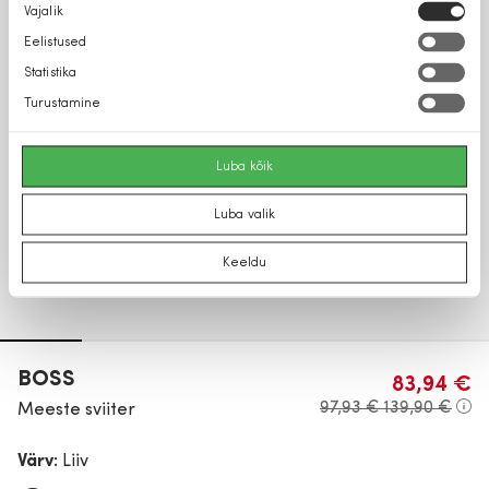
Nõusoleku
Vajalik
valik
Eelistused
Statistika
Turustamine
Luba kõik
Luba valik
Keeldu
BOSS
83,94 €
97,93 €
139,90 €
Meeste sviiter
Värv:
Liiv