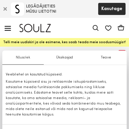
LEGĀDĀJIETIES
Kasutage
MŪSU LIETOTNI
app.shop.ui.
Ostuk
Telli meie uudiskiri ja ole esimene, kes saab teada meie soodusmüügist!
%
Nõusolek
Üksikasjad
Teave
Veebilehel on kasutatud küpsiseid.
Kasutame küpsiseid sisu ja reklaamide isikupärastamiseks,
sotsiaalse meedia funktsioonide pakkumiseks ning liikluse
analüüsimiseks. Edastame teavet selle kohta, kuidas meie saiti
kasutate, ka oma sotsiaalse meedia, reklaami- ja
analüüsipartneritele, kes võivad seda kombineerida muu teabega,
mida olete neile esitanud või mida nad on kogunud teiepoolse
teenuste kasutamise käigus.