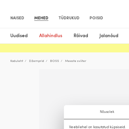
NAISED
MEHED
TÜDRUKUD
POISID
Uudised
Allahindlus
Rõivad
Jalanõud
Koduleht
Džemprid
BOSS
Meeste sviiter
Nõusolek
Veebilehel on kasutatud küpsiseid.