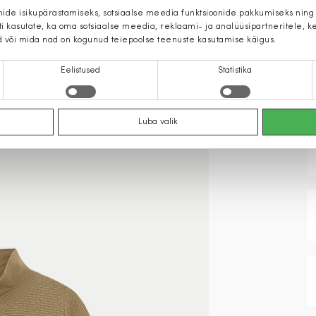
mide isikupärastamiseks, sotsiaalse meedia funktsioonide pakkumiseks ning
iti kasutate, ka oma sotsiaalse meedia, reklaami- ja analüüsipartneritele,
d või mida nad on kogunud teiepoolse teenuste kasutamise käigus.
Eelistused
Statistika
Luba valik