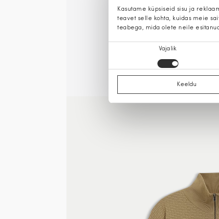
Kasutame küpsiseid sisu ja reklaa
teavet selle kohta, kuidas meie sa
teabega, mida olete neile esitanu
Nõusoleku
Vajalik
valik
Keeldu