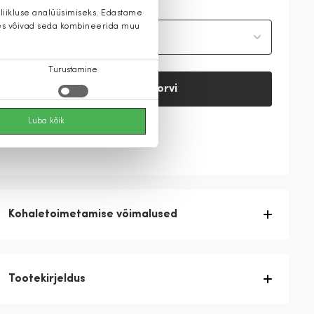
 liikluse analüüsimiseks. Edastame
 kes võivad seda kombineerida muu
Vali suurus
Turustamine
Lisa ostukorvi
Luba kõik
Vaata saadavust
Kohaletoimetamise võimalused
Tootekirjeldus