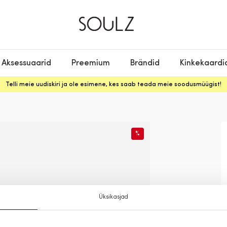
Aksessuaarid
Preemium
Brändid
Kinkekaardi
Telli meie uudiskiri ja ole esimene, kes saab teada meie soodusmüügist!
%
Üksikasjad