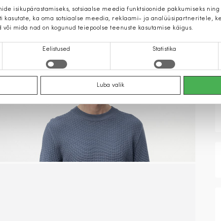
mide isikupärastamiseks, sotsiaalse meedia funktsioonide pakkumiseks ning
iti kasutate, ka oma sotsiaalse meedia, reklaami- ja analüüsipartneritele,
d või mida nad on kogunud teiepoolse teenuste kasutamise käigus.
Eelistused
Statistika
Luba valik