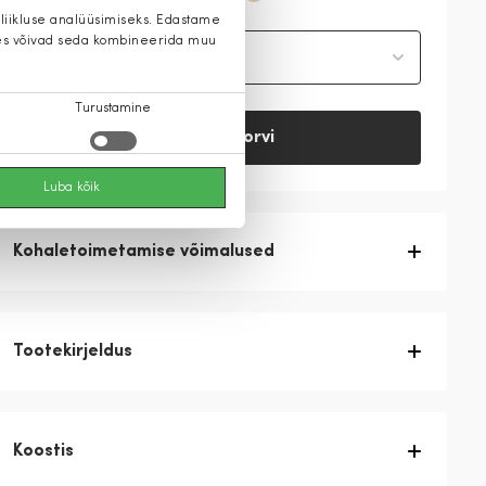
 liikluse analüüsimiseks. Edastame
 kes võivad seda kombineerida muu
Vali suurus
Turustamine
Lisa ostukorvi
Luba kõik
Kohaletoimetamise võimalused
Tootekirjeldus
Koostis