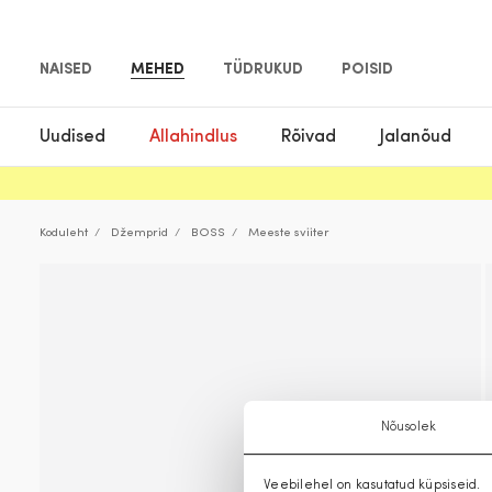
NAISED
MEHED
TÜDRUKUD
POISID
Uudised
Allahindlus
Rõivad
Jalanõud
Koduleht
Džemprid
BOSS
Meeste sviiter
Nõusolek
Veebilehel on kasutatud küpsiseid.