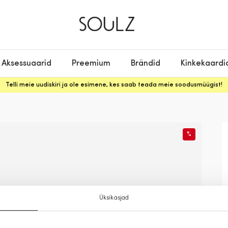
Aksessuaarid
Preemium
Brändid
Kinkekaardi
Telli meie uudiskiri ja ole esimene, kes saab teada meie soodusmüügist!
%
Üksikasjad