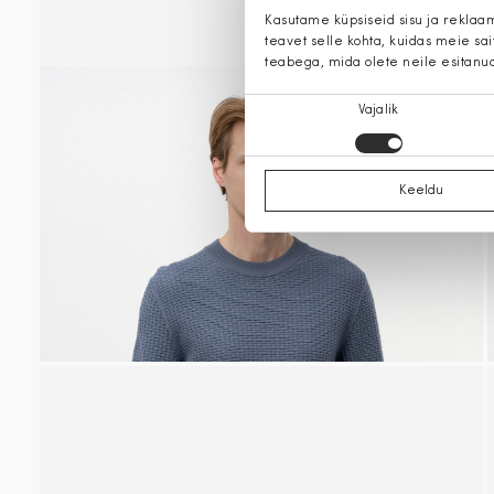
Kasutame küpsiseid sisu ja reklaa
teavet selle kohta, kuidas meie sa
teabega, mida olete neile esitanu
Nõusoleku
Vajalik
valik
Keeldu