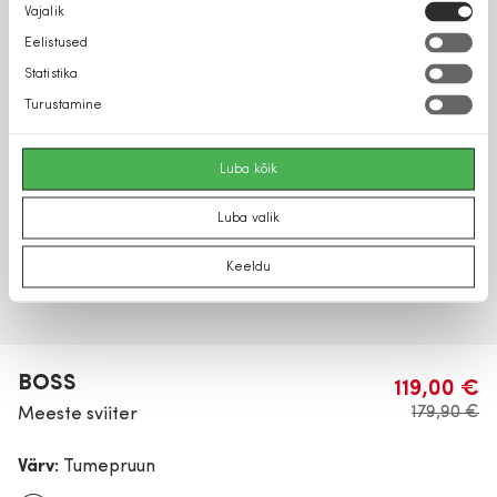
Nõusoleku
Vajalik
valik
Eelistused
Statistika
Turustamine
Luba kõik
Luba valik
Keeldu
BOSS
119,00 €
179,90 €
Meeste sviiter
Värv:
Tumepruun