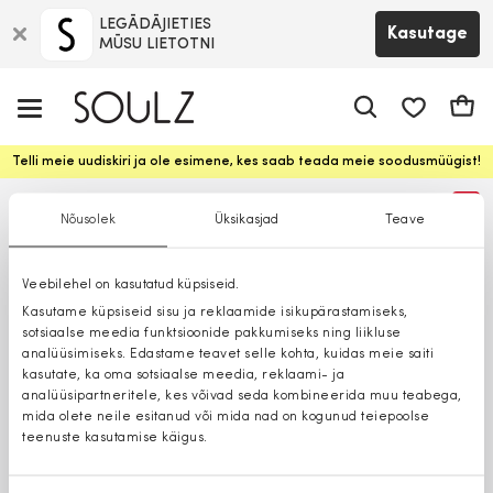
LEGĀDĀJIETIES
Kasutage
MŪSU LIETOTNI
app.shop.ui.
Ostuk
Telli meie uudiskiri ja ole esimene, kes saab teada meie soodusmüügist!
%
Nõusolek
Üksikasjad
Teave
Veebilehel on kasutatud küpsiseid.
Kasutame küpsiseid sisu ja reklaamide isikupärastamiseks,
sotsiaalse meedia funktsioonide pakkumiseks ning liikluse
analüüsimiseks. Edastame teavet selle kohta, kuidas meie saiti
kasutate, ka oma sotsiaalse meedia, reklaami- ja
analüüsipartneritele, kes võivad seda kombineerida muu teabega,
mida olete neile esitanud või mida nad on kogunud teiepoolse
teenuste kasutamise käigus.