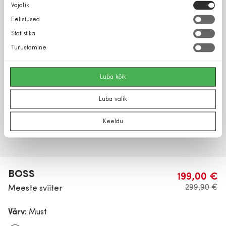
Nõusoleku
Vajalik
valik
Eelistused
Statistika
Turustamine
Luba kõik
Luba valik
Keeldu
BOSS
199,00 €
299,90 €
Meeste sviiter
Värv:
Must