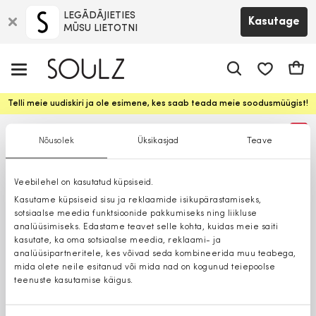
LEGĀDĀJIETIES
Kasutage
MŪSU LIETOTNI
app.shop.ui.
Ostuk
Telli meie uudiskiri ja ole esimene, kes saab teada meie soodusmüügist!
%
Nõusolek
Üksikasjad
Teave
Veebilehel on kasutatud küpsiseid.
Kasutame küpsiseid sisu ja reklaamide isikupärastamiseks,
sotsiaalse meedia funktsioonide pakkumiseks ning liikluse
analüüsimiseks. Edastame teavet selle kohta, kuidas meie saiti
kasutate, ka oma sotsiaalse meedia, reklaami- ja
analüüsipartneritele, kes võivad seda kombineerida muu teabega,
mida olete neile esitanud või mida nad on kogunud teiepoolse
teenuste kasutamise käigus.