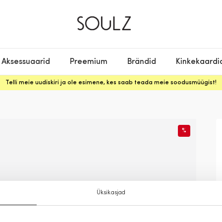
Aksessuaarid
Preemium
Brändid
Kinkekaardi
Telli meie uudiskiri ja ole esimene, kes saab teada meie soodusmüügist!
%
Üksikasjad