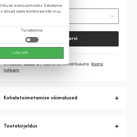
 liikluse analüüsimiseks. Edastame
 kes võivad seda kombineerida muu
Vali suurus
Turustamine
Lisa ostukorvi
Luba kõik
3 makset
36,33 €
/ kuu ilma hinnatõusuta.
Vaata
rohkem
Kohaletoimetamise võimalused
Tootekirjeldus