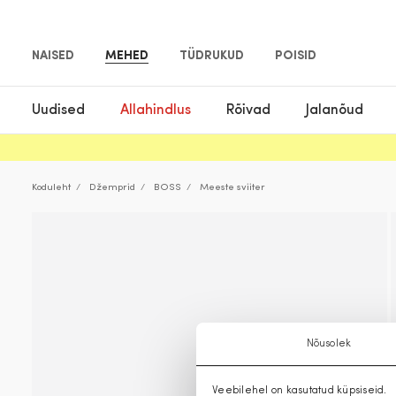
NAISED
MEHED
TÜDRUKUD
POISID
Uudised
Allahindlus
Rõivad
Jalanõud
Koduleht
Džemprid
BOSS
Meeste sviiter
Nõusolek
Veebilehel on kasutatud küpsiseid.