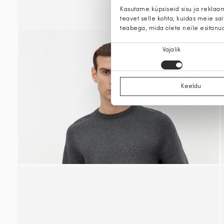
Kasutame küpsiseid sisu ja reklaa
teavet selle kohta, kuidas meie sa
teabega, mida olete neile esitanu
Nõusoleku
Vajalik
valik
Keeldu