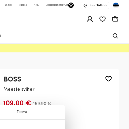
Blogi
Abiks
KKK
Ligipääsetavus
Linn:
Tallinn
app.shop.ui.wis
Ostukor
d
BOSS
Meeste sviiter
109,00 €
159,90 €
Teave
Värv:
Tumehall
030
001