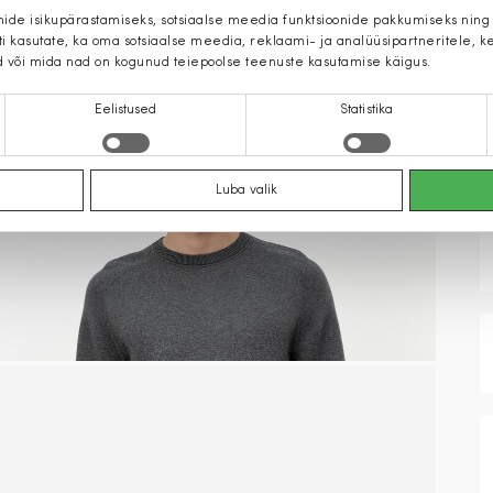
mide isikupärastamiseks, sotsiaalse meedia funktsioonide pakkumiseks ning
iti kasutate, ka oma sotsiaalse meedia, reklaami- ja analüüsipartneritele,
d või mida nad on kogunud teiepoolse teenuste kasutamise käigus.
Eelistused
Statistika
Luba valik