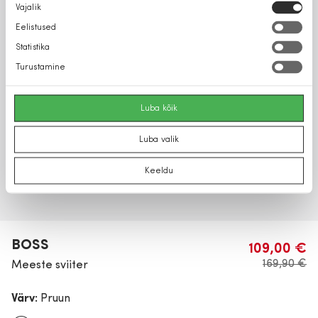
Nõusoleku
Vajalik
valik
Eelistused
Statistika
Turustamine
Luba kõik
Luba valik
Keeldu
BOSS
109,00 €
169,90 €
Meeste sviiter
Värv:
Pruun