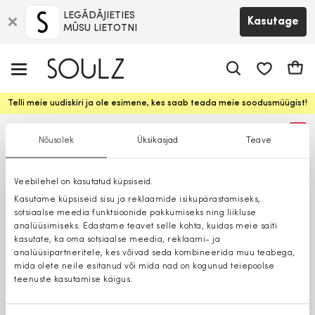
LEGĀDĀJIETIES
Kasutage
MŪSU LIETOTNI
app.shop.ui.
Ostuk
Telli meie uudiskiri ja ole esimene, kes saab teada meie soodusmüügist!
%
Nõusolek
Üksikasjad
Teave
Veebilehel on kasutatud küpsiseid.
Kasutame küpsiseid sisu ja reklaamide isikupärastamiseks,
sotsiaalse meedia funktsioonide pakkumiseks ning liikluse
analüüsimiseks. Edastame teavet selle kohta, kuidas meie saiti
kasutate, ka oma sotsiaalse meedia, reklaami- ja
analüüsipartneritele, kes võivad seda kombineerida muu teabega,
mida olete neile esitanud või mida nad on kogunud teiepoolse
teenuste kasutamise käigus.