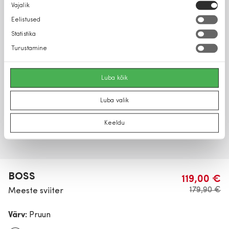
Nõusoleku
Vajalik
valik
Eelistused
Statistika
Turustamine
Luba kõik
Luba valik
Keeldu
BOSS
119,00 €
179,90 €
Meeste sviiter
Värv:
Pruun