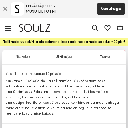
LEGĀDĀJIETIES
Kasutage
MŪSU LIETOTNI
app.shop.ui.
Ostuk
Telli meie uudiskiri ja ole esimene, kes saab teada meie soodusmüügist!
%
Nõusolek
Üksikasjad
Teave
Veebilehel on kasutatud küpsiseid.
Kasutame küpsiseid sisu ja reklaamide isikupärastamiseks,
sotsiaalse meedia funktsioonide pakkumiseks ning liikluse
analüüsimiseks. Edastame teavet selle kohta, kuidas meie saiti
kasutate, ka oma sotsiaalse meedia, reklaami- ja
analüüsipartneritele, kes võivad seda kombineerida muu teabega,
mida olete neile esitanud või mida nad on kogunud teiepoolse
teenuste kasutamise käigus.