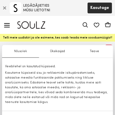
LEGĀDĀJIETIES
Kasutage
MŪSU LIETOTNI
app.shop.ui.
Ostuk
Telli meie uudiskiri ja ole esimene, kes saab teada meie soodusmüügist!
%
Nõusolek
Üksikasjad
Teave
Veebilehel on kasutatud küpsiseid.
Kasutame küpsiseid sisu ja reklaamide isikupärastamiseks,
sotsiaalse meedia funktsioonide pakkumiseks ning liikluse
analüüsimiseks. Edastame teavet selle kohta, kuidas meie saiti
kasutate, ka oma sotsiaalse meedia, reklaami- ja
analüüsipartneritele, kes võivad seda kombineerida muu teabega,
mida olete neile esitanud või mida nad on kogunud teiepoolse
teenuste kasutamise käigus.