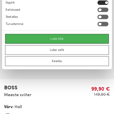
Nõusoleku
Vajalik
valik
Eelistused
Statistika
Turustamine
Luba kõik
Luba valik
Keeldu
BOSS
99,90 €
149,90 €
Meeste sviiter
Värv:
Hall