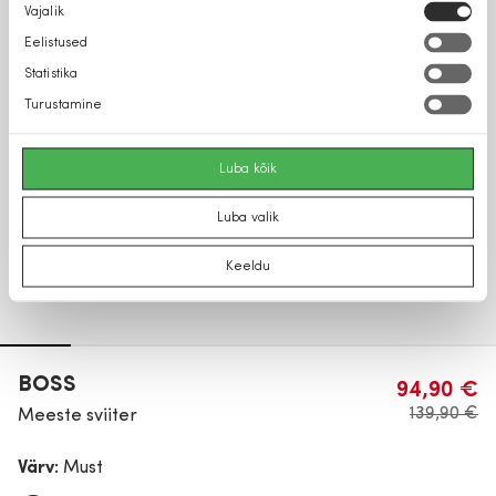
Nõusoleku
Vajalik
valik
Eelistused
Statistika
Turustamine
Luba kõik
Luba valik
Keeldu
BOSS
94,90 €
139,90 €
Meeste sviiter
Värv:
Must