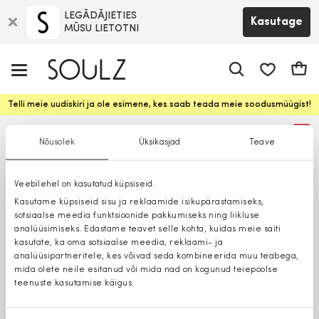
LEGĀDĀJIETIES
Kasutage
MŪSU LIETOTNI
app.shop.ui.
Ostuk
Telli meie uudiskiri ja ole esimene, kes saab teada meie soodusmüügist!
%
Nõusolek
Üksikasjad
Teave
Veebilehel on kasutatud küpsiseid.
Kasutame küpsiseid sisu ja reklaamide isikupärastamiseks,
sotsiaalse meedia funktsioonide pakkumiseks ning liikluse
analüüsimiseks. Edastame teavet selle kohta, kuidas meie saiti
kasutate, ka oma sotsiaalse meedia, reklaami- ja
analüüsipartneritele, kes võivad seda kombineerida muu teabega,
mida olete neile esitanud või mida nad on kogunud teiepoolse
teenuste kasutamise käigus.