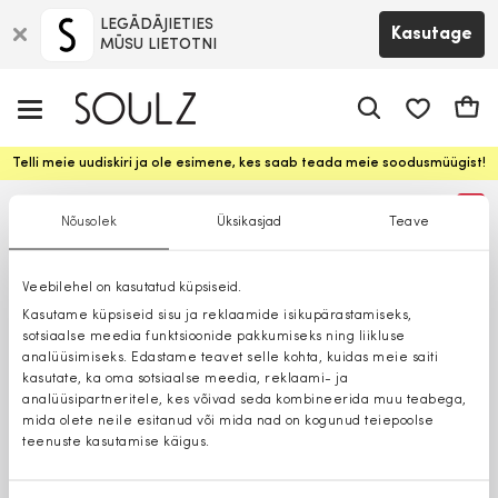
LEGĀDĀJIETIES
Kasutage
MŪSU LIETOTNI
app.shop.ui.
Ostuk
Telli meie uudiskiri ja ole esimene, kes saab teada meie soodusmüügist!
%
Nõusolek
Üksikasjad
Teave
Veebilehel on kasutatud küpsiseid.
Kasutame küpsiseid sisu ja reklaamide isikupärastamiseks,
sotsiaalse meedia funktsioonide pakkumiseks ning liikluse
analüüsimiseks. Edastame teavet selle kohta, kuidas meie saiti
kasutate, ka oma sotsiaalse meedia, reklaami- ja
analüüsipartneritele, kes võivad seda kombineerida muu teabega,
mida olete neile esitanud või mida nad on kogunud teiepoolse
teenuste kasutamise käigus.