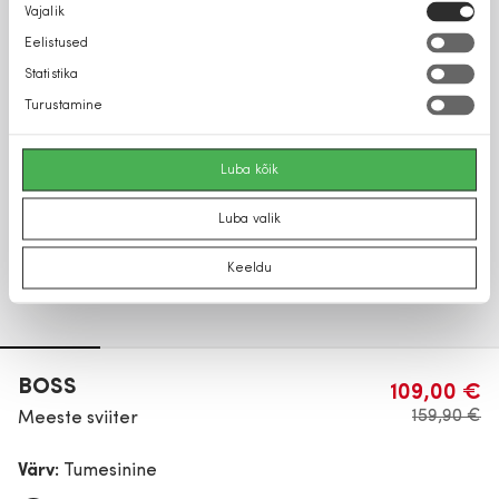
Nõusoleku
Vajalik
valik
Eelistused
Statistika
Turustamine
Luba kõik
Luba valik
Keeldu
BOSS
109,00 €
159,90 €
Meeste sviiter
Värv:
Tumesinine