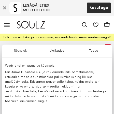
LEGĀDĀJIETIES
Kasutage
MŪSU LIETOTNI
app.shop.ui.
Ostuk
Telli meie uudiskiri ja ole esimene, kes saab teada meie soodusmüügist!
%
Nõusolek
Üksikasjad
Teave
Veebilehel on kasutatud küpsiseid.
Kasutame küpsiseid sisu ja reklaamide isikupärastamiseks,
sotsiaalse meedia funktsioonide pakkumiseks ning liikluse
analüüsimiseks. Edastame teavet selle kohta, kuidas meie saiti
kasutate, ka oma sotsiaalse meedia, reklaami- ja
analüüsipartneritele, kes võivad seda kombineerida muu teabega,
mida olete neile esitanud või mida nad on kogunud teiepoolse
teenuste kasutamise käigus.