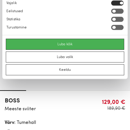
Nõusoleku
Vajalik
valik
Eelistused
Statistika
Turustamine
Luba kõik
Luba valik
Keeldu
BOSS
129,00 €
189,90 €
Meeste sviiter
Värv:
Tumehall