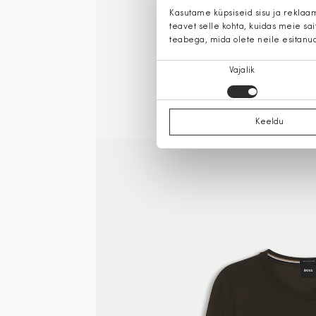
Kasutame küpsiseid sisu ja reklaa
teavet selle kohta, kuidas meie sa
teabega, mida olete neile esitanu
Nõusoleku
Vajalik
valik
Keeldu