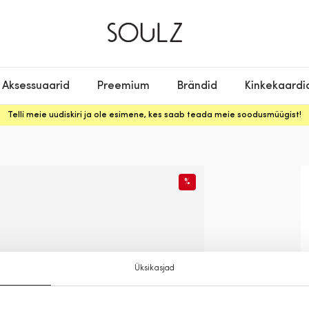
Aksessuaarid
Preemium
Brändid
Kinkekaardi
Telli meie uudiskiri ja ole esimene, kes saab teada meie soodusmüügist!
%
Üksikasjad