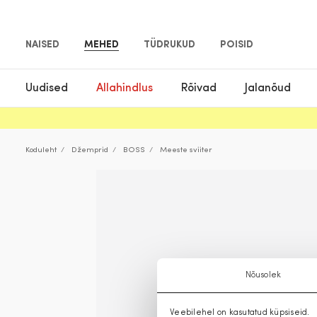
NAISED
MEHED
TÜDRUKUD
POISID
Uudised
Allahindlus
Rõivad
Jalanõud
Koduleht
Džemprid
BOSS
Meeste sviiter
Nõusolek
Veebilehel on kasutatud küpsiseid.