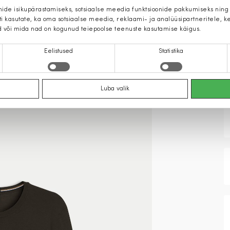
mide isikupärastamiseks, sotsiaalse meedia funktsioonide pakkumiseks ning
iti kasutate, ka oma sotsiaalse meedia, reklaami- ja analüüsipartneritele,
d või mida nad on kogunud teiepoolse teenuste kasutamise käigus.
Eelistused
Statistika
Luba valik