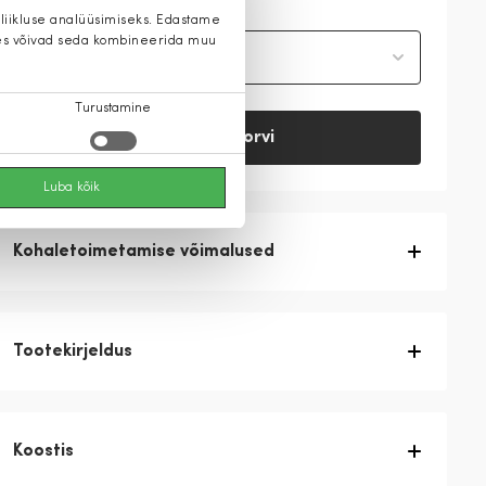
 liikluse analüüsimiseks. Edastame
 kes võivad seda kombineerida muu
Vali suurus
Turustamine
Lisa ostukorvi
Luba kõik
Kohaletoimetamise võimalused
Tootekirjeldus
Koostis