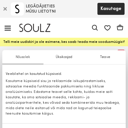
LEGĀDĀJIETIES
Kasutage
MŪSU LIETOTNI
app.shop.ui.
Ostuk
Telli meie uudiskiri ja ole esimene, kes saab teada meie soodusmüügist!
%
Nõusolek
Üksikasjad
Teave
Veebilehel on kasutatud küpsiseid.
Kasutame küpsiseid sisu ja reklaamide isikupärastamiseks,
sotsiaalse meedia funktsioonide pakkumiseks ning liikluse
analüüsimiseks. Edastame teavet selle kohta, kuidas meie saiti
kasutate, ka oma sotsiaalse meedia, reklaami- ja
analüüsipartneritele, kes võivad seda kombineerida muu teabega,
mida olete neile esitanud või mida nad on kogunud teiepoolse
teenuste kasutamise käigus.