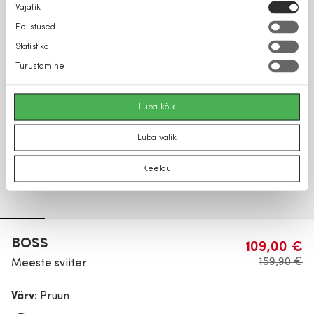
Nõusoleku
Vajalik
valik
Eelistused
Statistika
Turustamine
Luba kõik
Luba valik
Keeldu
BOSS
109,00 €
159,90 €
Meeste sviiter
Värv:
Pruun