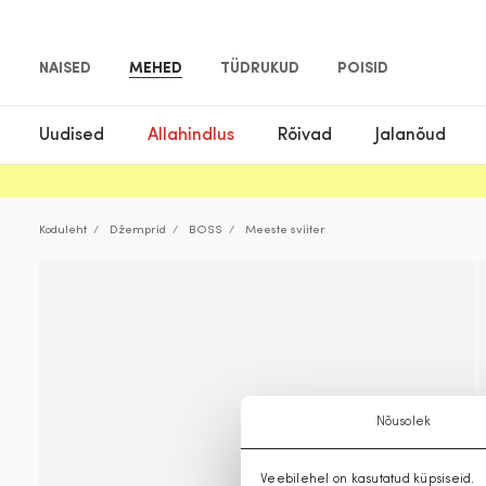
NAISED
MEHED
TÜDRUKUD
POISID
Uudised
Allahindlus
Rõivad
Jalanõud
Koduleht
Džemprid
BOSS
Meeste sviiter
Nõusolek
Veebilehel on kasutatud küpsiseid.