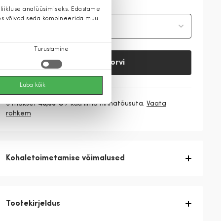
 liikluse analüüsimiseks. Edastame
 kes võivad seda kombineerida muu
Vali suurus
Turustamine
Lisa ostukorvi
Luba kõik
3 makset
43,00 €
/ kuu ilma hinnatõusuta.
Vaata
rohkem
Kohaletoimetamise võimalused
Tootekirjeldus