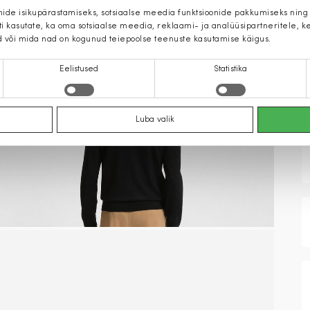
mide isikupärastamiseks, sotsiaalse meedia funktsioonide pakkumiseks ning
iti kasutate, ka oma sotsiaalse meedia, reklaami- ja analüüsipartneritele,
d või mida nad on kogunud teiepoolse teenuste kasutamise käigus.
Eelistused
Statistika
Luba valik