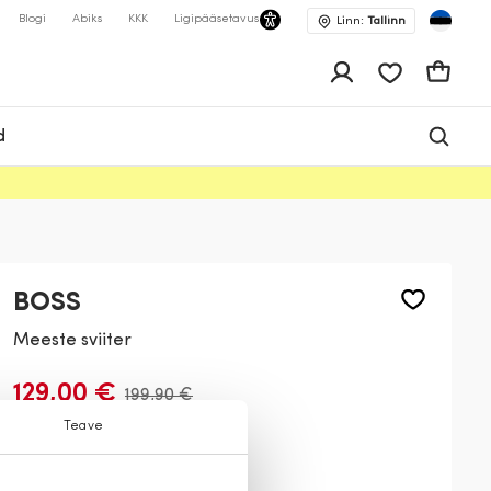
Blogi
Abiks
KKK
Ligipääsetavus
Linn:
Tallinn
app.shop.ui.wis
Ostukor
d
BOSS
Meeste sviiter
129,00 €
199,90 €
Teave
Värv:
Must
001
217
404