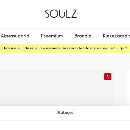
Aksessuaarid
Preemium
Brändid
Kinkekaardi
Telli meie uudiskiri ja ole esimene, kes saab teada meie soodusmüügist!
%
Üksikasjad