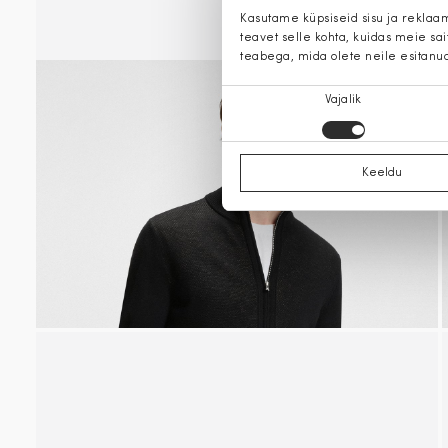
Kasutame küpsiseid sisu ja reklaa
teavet selle kohta, kuidas meie sa
teabega, mida olete neile esitanu
Nõusoleku
Vajalik
valik
Keeldu