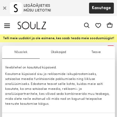
LEGĀDĀJIETIES
Kasutage
MŪSU LIETOTNI
app.shop.ui.
Ostuk
Telli meie uudiskiri ja ole esimene, kes saab teada meie soodusmüügist!
%
Nõusolek
Üksikasjad
Teave
Veebilehel on kasutatud küpsiseid.
Kasutame küpsiseid sisu ja reklaamide isikupärastamiseks,
sotsiaalse meedia funktsioonide pakkumiseks ning liikluse
analüüsimiseks. Edastame teavet selle kohta, kuidas meie saiti
kasutate, ka oma sotsiaalse meedia, reklaami- ja
analüüsipartneritele, kes võivad seda kombineerida muu teabega,
mida olete neile esitanud või mida nad on kogunud teiepoolse
teenuste kasutamise käigus.