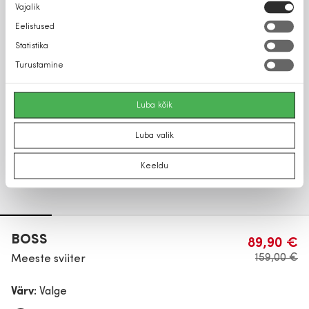
Nõusoleku
Vajalik
valik
Eelistused
Statistika
Turustamine
Luba kõik
Luba valik
Keeldu
BOSS
89,90 €
159,00 €
Meeste sviiter
Värv:
Valge