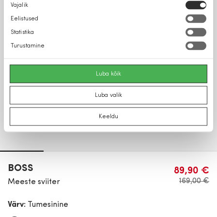
Nõusoleku
Vajalik
valik
Eelistused
Statistika
Turustamine
Luba kõik
Luba valik
Keeldu
BOSS
89,90 €
169,00 €
Meeste sviiter
Värv:
Tumesinine