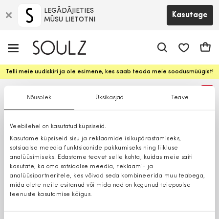
LEGĀDĀJIETIES
Kasutage
MŪSU LIETOTNI
app.shop.ui.
Ostuk
Telli meie uudiskiri ja ole esimene, kes saab teada meie soodusmüügist!
%
Nõusolek
Üksikasjad
Teave
Veebilehel on kasutatud küpsiseid.
Kasutame küpsiseid sisu ja reklaamide isikupärastamiseks,
sotsiaalse meedia funktsioonide pakkumiseks ning liikluse
analüüsimiseks. Edastame teavet selle kohta, kuidas meie saiti
kasutate, ka oma sotsiaalse meedia, reklaami- ja
analüüsipartneritele, kes võivad seda kombineerida muu teabega,
mida olete neile esitanud või mida nad on kogunud teiepoolse
teenuste kasutamise käigus.