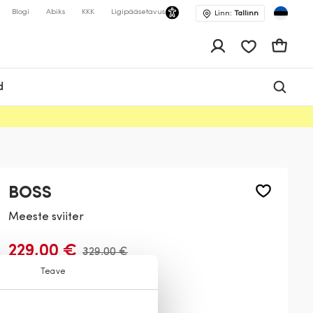
Blogi
Abiks
KKK
Ligipääsetavus
Linn:
Tallinn
app.shop.ui.wis
Ostukor
d
BOSS
Meeste sviiter
229,00 €
329,00 €
Teave
Värv:
Must
404