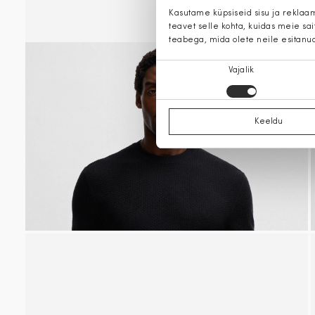
Kasutame küpsiseid sisu ja reklaa
teavet selle kohta, kuidas meie sa
teabega, mida olete neile esitanu
Nõusoleku
Vajalik
valik
Keeldu