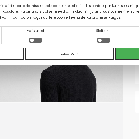
mide isikupärastamiseks, sotsiaalse meedia funktsioonide pakkumiseks ning
iti kasutate, ka oma sotsiaalse meedia, reklaami- ja analüüsipartneritele,
d või mida nad on kogunud teiepoolse teenuste kasutamise käigus.
Eelistused
Statistika
Luba valik