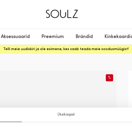
Aksessuaarid
Preemium
Brändid
Kinkekaardi
Telli meie uudiskiri ja ole esimene, kes saab teada meie soodusmüügist!
%
Üksikasjad