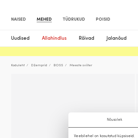
NAISED
MEHED
TÜDRUKUD
POISID
Uudised
Allahindlus
Rõivad
Jalanõud
Koduleht
Džemprid
BOSS
Meeste sviiter
Nõusolek
Veebilehel on kasutatud küpsiseid.