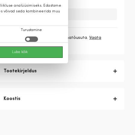
 liikluse analüüsimiseks. Edastame
 kes võivad seda kombineerida muu
Kahuks meil ei ole seda toodet.
Turustamine
3 makset
76,33 €
/ kuu ilma hinnatõusuta.
Vaata
rohkem
Luba kõik
Tootekirjeldus
Koostis