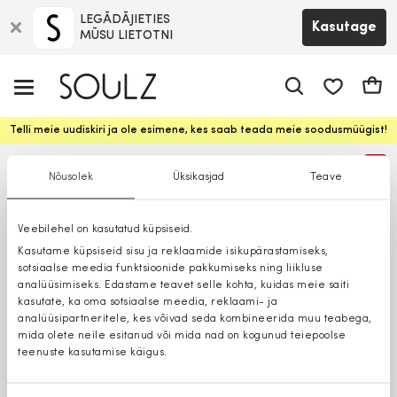
LEGĀDĀJIETIES
Kasutage
MŪSU LIETOTNI
app.shop.ui.
Ostuk
Telli meie uudiskiri ja ole esimene, kes saab teada meie soodusmüügist!
%
Nõusolek
Üksikasjad
Teave
Veebilehel on kasutatud küpsiseid.
Kasutame küpsiseid sisu ja reklaamide isikupärastamiseks,
sotsiaalse meedia funktsioonide pakkumiseks ning liikluse
analüüsimiseks. Edastame teavet selle kohta, kuidas meie saiti
kasutate, ka oma sotsiaalse meedia, reklaami- ja
analüüsipartneritele, kes võivad seda kombineerida muu teabega,
mida olete neile esitanud või mida nad on kogunud teiepoolse
teenuste kasutamise käigus.