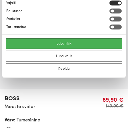
Nõusoleku
Vajalik
valik
Eelistused
Statistika
Turustamine
Luba kõik
Luba valik
Keeldu
BOSS
89,90 €
149,00 €
Meeste sviiter
Värv:
Tumesinine