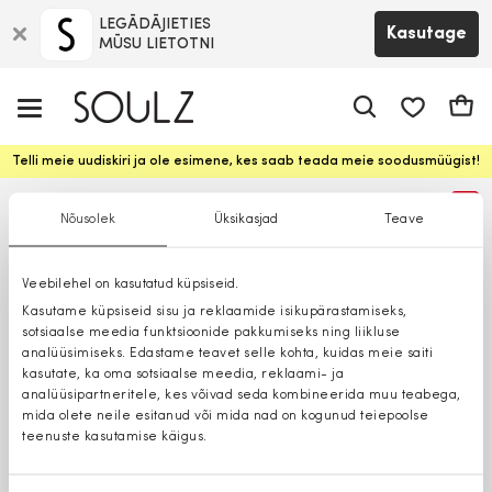
LEGĀDĀJIETIES
Kasutage
MŪSU LIETOTNI
app.shop.ui.
Ostuk
Telli meie uudiskiri ja ole esimene, kes saab teada meie soodusmüügist!
%
Nõusolek
Üksikasjad
Teave
Veebilehel on kasutatud küpsiseid.
Kasutame küpsiseid sisu ja reklaamide isikupärastamiseks,
sotsiaalse meedia funktsioonide pakkumiseks ning liikluse
analüüsimiseks. Edastame teavet selle kohta, kuidas meie saiti
kasutate, ka oma sotsiaalse meedia, reklaami- ja
analüüsipartneritele, kes võivad seda kombineerida muu teabega,
mida olete neile esitanud või mida nad on kogunud teiepoolse
teenuste kasutamise käigus.