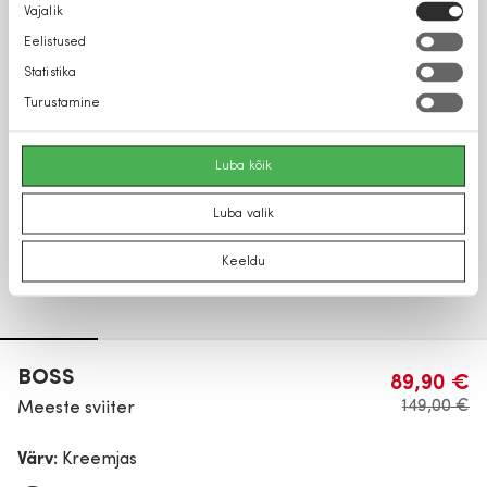
Nõusoleku
Vajalik
valik
Eelistused
Statistika
Turustamine
Luba kõik
Luba valik
Keeldu
BOSS
89,90 €
149,00 €
Meeste sviiter
Värv:
Kreemjas