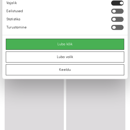
Nõusoleku
Vajalik
valik
Eelistused
Statistika
Turustamine
Luba kõik
Luba valik
Keeldu