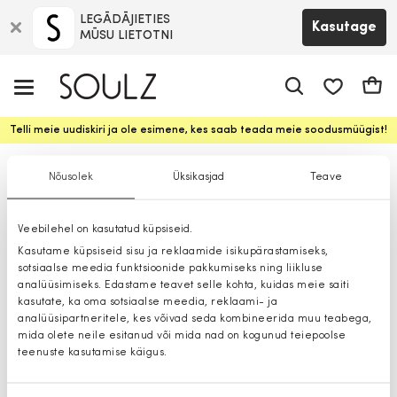
LEGĀDĀJIETIES
Kasutage
MŪSU LIETOTNI
app.shop.ui.
Ostuk
Telli meie uudiskiri ja ole esimene, kes saab teada meie soodusmüügist!
Džemprid
Nõusolek
Üksikasjad
Teave
Veebilehel on kasutatud küpsiseid.
Kasutame küpsiseid sisu ja reklaamide isikupärastamiseks,
sotsiaalse meedia funktsioonide pakkumiseks ning liikluse
analüüsimiseks. Edastame teavet selle kohta, kuidas meie saiti
kasutate, ka oma sotsiaalse meedia, reklaami- ja
analüüsipartneritele, kes võivad seda kombineerida muu teabega,
mida olete neile esitanud või mida nad on kogunud teiepoolse
teenuste kasutamise käigus.