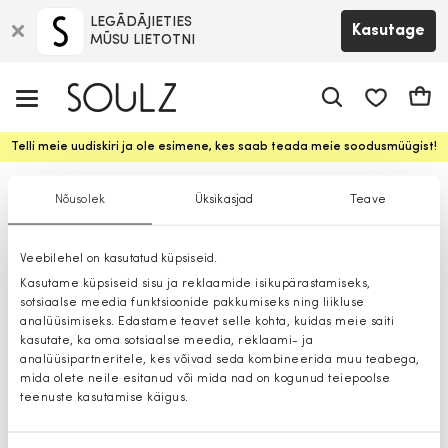
LEGĀDĀJIETIES
Kasutage
MŪSU LIETOTNI
app.shop.ui.
Ostuk
Telli meie uudiskiri ja ole esimene, kes saab teada meie soodusmüügist!
Džemprid
Nõusolek
Üksikasjad
Teave
Veebilehel on kasutatud küpsiseid.
Kasutame küpsiseid sisu ja reklaamide isikupärastamiseks,
sotsiaalse meedia funktsioonide pakkumiseks ning liikluse
analüüsimiseks. Edastame teavet selle kohta, kuidas meie saiti
kasutate, ka oma sotsiaalse meedia, reklaami- ja
analüüsipartneritele, kes võivad seda kombineerida muu teabega,
mida olete neile esitanud või mida nad on kogunud teiepoolse
teenuste kasutamise käigus.