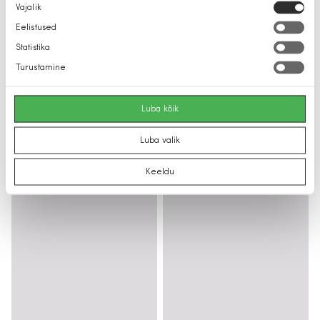
Nõusoleku
Vajalik
valik
Eelistused
Statistika
Turustamine
Luba kõik
Luba valik
Keeldu