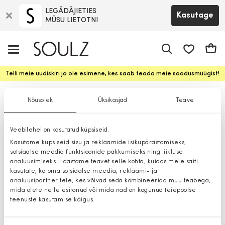
LEGĀDĀJIETIES
Kasutage
MŪSU LIETOTNI
app.shop.ui.
Ostuk
Telli meie uudiskiri ja ole esimene, kes saab teada meie soodusmüügist!
Džemprid
Nõusolek
Üksikasjad
Teave
Veebilehel on kasutatud küpsiseid.
Kasutame küpsiseid sisu ja reklaamide isikupärastamiseks,
sotsiaalse meedia funktsioonide pakkumiseks ning liikluse
analüüsimiseks. Edastame teavet selle kohta, kuidas meie saiti
kasutate, ka oma sotsiaalse meedia, reklaami- ja
analüüsipartneritele, kes võivad seda kombineerida muu teabega,
mida olete neile esitanud või mida nad on kogunud teiepoolse
teenuste kasutamise käigus.