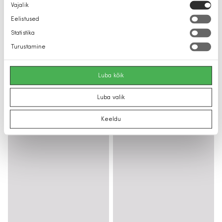
Nõusoleku
Vajalik
valik
Eelistused
Statistika
Turustamine
Luba kõik
Luba valik
Keeldu