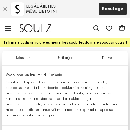
LEGĀDĀJIETIES
Kasutage
MŪSU LIETOTNI
app.shop.ui.
Ostuk
Telli meie uudiskiri ja ole esimene, kes saab teada meie soodusmüügist!
Džemprid
Nõusolek
Üksikasjad
Teave
Veebilehel on kasutatud küpsiseid.
Kasutame küpsiseid sisu ja reklaamide isikupärastamiseks,
sotsiaalse meedia funktsioonide pakkumiseks ning liikluse
analüüsimiseks. Edastame teavet selle kohta, kuidas meie saiti
kasutate, ka oma sotsiaalse meedia, reklaami- ja
analüüsipartneritele, kes võivad seda kombineerida muu teabega,
mida olete neile esitanud või mida nad on kogunud teiepoolse
teenuste kasutamise käigus.