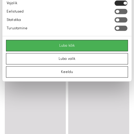
Nõusoleku
Vajalik
valik
Eelistused
Statistika
Turustamine
Luba kõik
Luba valik
Keeldu