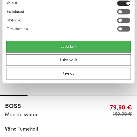
Nõusoleku
Vajalik
valik
Eelistused
Statistika
Turustamine
Luba kõik
Luba valik
Keeldu
BOSS
79,90 €
169,00 €
Meeste sviiter
Värv:
Tumehall