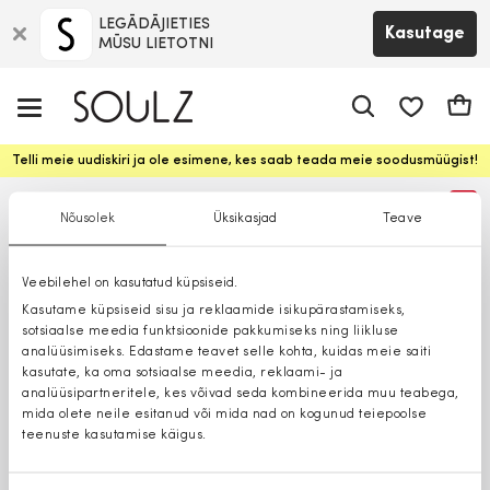
LEGĀDĀJIETIES
Kasutage
MŪSU LIETOTNI
app.shop.ui.
Ostuk
Telli meie uudiskiri ja ole esimene, kes saab teada meie soodusmüügist!
%
Nõusolek
Üksikasjad
Teave
Veebilehel on kasutatud küpsiseid.
Kasutame küpsiseid sisu ja reklaamide isikupärastamiseks,
sotsiaalse meedia funktsioonide pakkumiseks ning liikluse
analüüsimiseks. Edastame teavet selle kohta, kuidas meie saiti
kasutate, ka oma sotsiaalse meedia, reklaami- ja
analüüsipartneritele, kes võivad seda kombineerida muu teabega,
mida olete neile esitanud või mida nad on kogunud teiepoolse
teenuste kasutamise käigus.