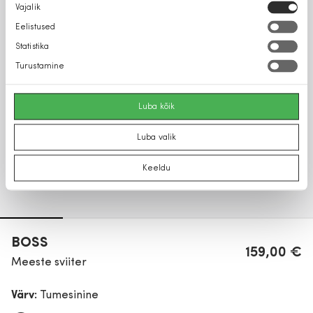
Nõusoleku
Vajalik
valik
Eelistused
Statistika
Turustamine
Luba kõik
Luba valik
Keeldu
BOSS
159,00 €
Meeste sviiter
Värv:
Tumesinine