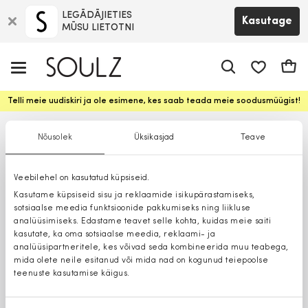
LEGĀDĀJIETIES
Kasutage
MŪSU LIETOTNI
app.shop.ui.
Ostuk
Telli meie uudiskiri ja ole esimene, kes saab teada meie soodusmüügist!
Nõusolek
Üksikasjad
Teave
Veebilehel on kasutatud küpsiseid.
Kasutame küpsiseid sisu ja reklaamide isikupärastamiseks,
sotsiaalse meedia funktsioonide pakkumiseks ning liikluse
analüüsimiseks. Edastame teavet selle kohta, kuidas meie saiti
kasutate, ka oma sotsiaalse meedia, reklaami- ja
analüüsipartneritele, kes võivad seda kombineerida muu teabega,
mida olete neile esitanud või mida nad on kogunud teiepoolse
teenuste kasutamise käigus.