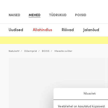
NAISED
MEHED
TÜDRUKUD
POISID
Uudised
Allahindlus
Rõivad
Jalanõud
Koduleht
Džemprid
BOSS
Meeste sviiter
Nõusolek
Veebilehel on kasutatud küpsiseid.