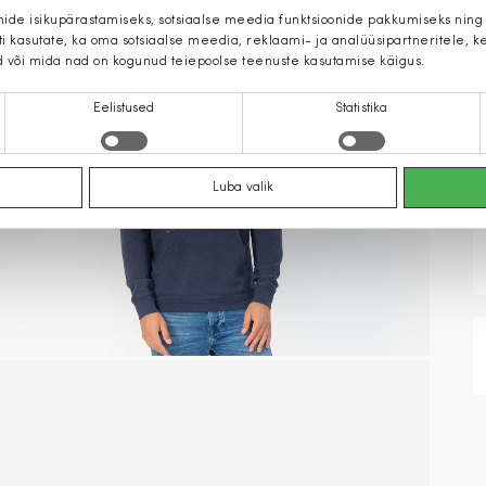
mide isikupärastamiseks, sotsiaalse meedia funktsioonide pakkumiseks ning
iti kasutate, ka oma sotsiaalse meedia, reklaami- ja analüüsipartneritele,
d või mida nad on kogunud teiepoolse teenuste kasutamise käigus.
Eelistused
Statistika
Luba valik