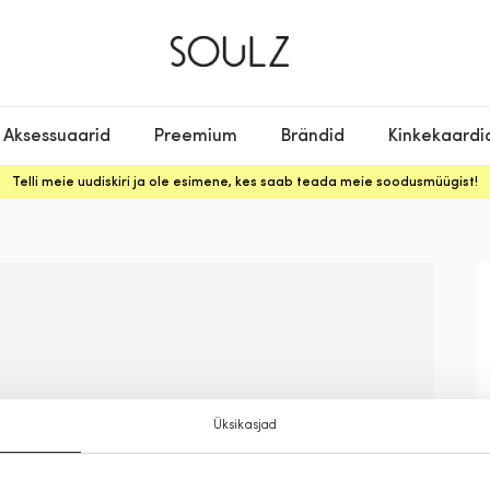
Aksessuaarid
Preemium
Brändid
Kinkekaardi
Telli meie uudiskiri ja ole esimene, kes saab teada meie soodusmüügist!
Üksikasjad