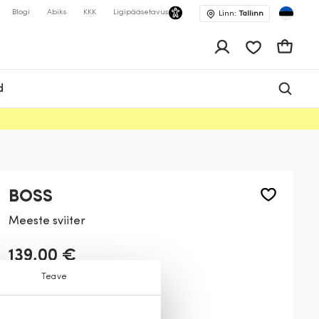
Blogi
Abiks
KKK
Ligipääsetavus
Linn:
Tallinn
app.shop.ui.wis
Ostukor
d
BOSS
Meeste sviiter
139,00 €
Teave
Värv:
Sinine
404
100