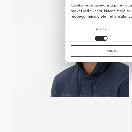
Kasutame küpsiseid sisu ja reklaa
teavet selle kohta, kuidas meie sa
teabega, mida olete neile esitanu
Nõusoleku
Vajalik
valik
Keeldu