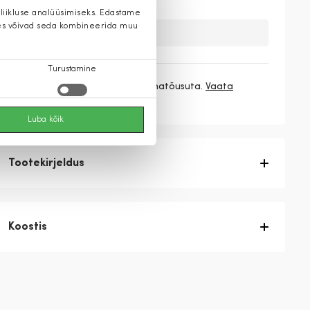
 liikluse analüüsimiseks. Edastame
 kes võivad seda kombineerida muu
Kahuks meil ei ole seda toodet.
Turustamine
3 makset
46,33 €
/ kuu ilma hinnatõusuta.
Vaata
rohkem
Luba kõik
Tootekirjeldus
Koostis