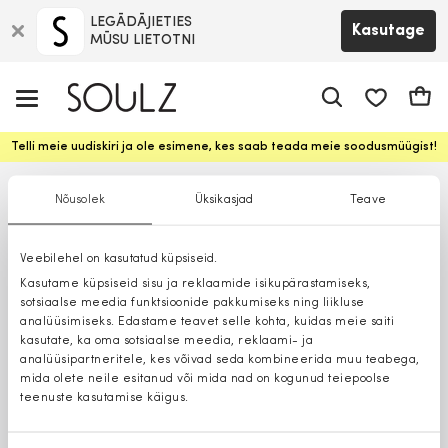
LEGĀDĀJIETIES
Kasutage
MŪSU LIETOTNI
app.shop.ui.
Ostuk
Telli meie uudiskiri ja ole esimene, kes saab teada meie soodusmüügist!
Nõusolek
Üksikasjad
Teave
Veebilehel on kasutatud küpsiseid.
Kasutame küpsiseid sisu ja reklaamide isikupärastamiseks,
sotsiaalse meedia funktsioonide pakkumiseks ning liikluse
analüüsimiseks. Edastame teavet selle kohta, kuidas meie saiti
kasutate, ka oma sotsiaalse meedia, reklaami- ja
analüüsipartneritele, kes võivad seda kombineerida muu teabega,
mida olete neile esitanud või mida nad on kogunud teiepoolse
teenuste kasutamise käigus.