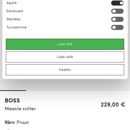
Nõusoleku
Vajalik
valik
Eelistused
Statistika
Turustamine
Luba kõik
Luba valik
Keeldu
BOSS
229,00 €
Meeste sviiter
Värv:
Pruun