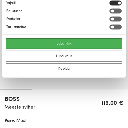
Nõusoleku
Vajalik
valik
Eelistused
Statistika
Turustamine
Luba kõik
Luba valik
Keeldu
BOSS
119,00 €
Meeste sviiter
Värv:
Must