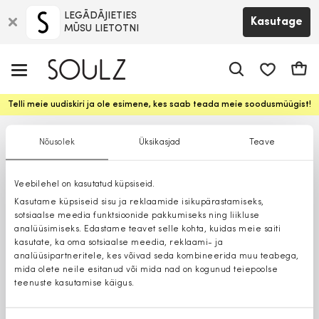
LEGĀDĀJIETIES
Kasutage
MŪSU LIETOTNI
app.shop.ui.
Ostuk
Telli meie uudiskiri ja ole esimene, kes saab teada meie soodusmüügist!
Nõusolek
Üksikasjad
Teave
Veebilehel on kasutatud küpsiseid.
Kasutame küpsiseid sisu ja reklaamide isikupärastamiseks,
sotsiaalse meedia funktsioonide pakkumiseks ning liikluse
analüüsimiseks. Edastame teavet selle kohta, kuidas meie saiti
kasutate, ka oma sotsiaalse meedia, reklaami- ja
analüüsipartneritele, kes võivad seda kombineerida muu teabega,
mida olete neile esitanud või mida nad on kogunud teiepoolse
teenuste kasutamise käigus.