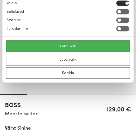
Nõusoleku
Vajalik
valik
Eelistused
Statistika
Turustamine
Luba kõik
Luba valik
Keeldu
BOSS
129,00 €
Meeste sviiter
Värv:
Sinine