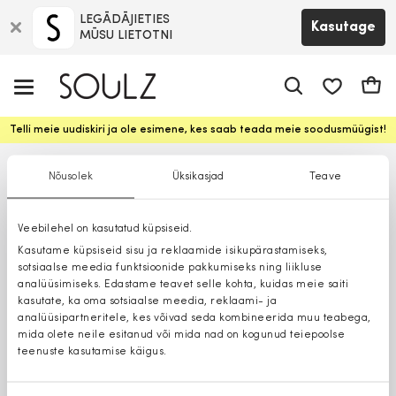
LEGĀDĀJIETIES
Kasutage
MŪSU LIETOTNI
app.shop.ui.
Ostuk
Telli meie uudiskiri ja ole esimene, kes saab teada meie soodusmüügist!
Nõusolek
Üksikasjad
Teave
Veebilehel on kasutatud küpsiseid.
Kasutame küpsiseid sisu ja reklaamide isikupärastamiseks,
sotsiaalse meedia funktsioonide pakkumiseks ning liikluse
analüüsimiseks. Edastame teavet selle kohta, kuidas meie saiti
kasutate, ka oma sotsiaalse meedia, reklaami- ja
analüüsipartneritele, kes võivad seda kombineerida muu teabega,
mida olete neile esitanud või mida nad on kogunud teiepoolse
teenuste kasutamise käigus.