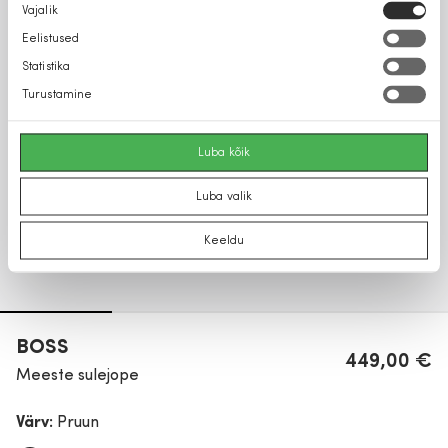
Nõusoleku
Vajalik
valik
Eelistused
Statistika
Turustamine
Luba kõik
Luba valik
Keeldu
BOSS
449,00 €
Meeste sulejope
Värv:
Pruun