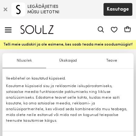
LEGĀDĀJIETIES
Kasutage
MŪSU LIETOTNI
app.shop.ui.
Ostuk
Telli meie uudiskiri ja ole esimene, kes saab teada meie soodusmüügist!
Nõusolek
Üksikasjad
Teave
Veebilehel on kasutatud küpsiseid.
Kasutame küpsiseid sisu ja reklaamide isikupärastamiseks,
sotsiaalse meedia funktsioonide pakkumiseks ning liikluse
analüüsimiseks. Edastame teavet selle kohta, kuidas meie saiti
kasutate, ka oma sotsiaalse meedia, reklaami- ja
analüüsipartneritele, kes võivad seda kombineerida muu teabega,
mida olete neile esitanud või mida nad on kogunud teiepoolse
teenuste kasutamise käigus.