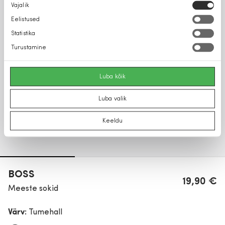
Nõusoleku
Vajalik
valik
Eelistused
Statistika
Turustamine
Luba kõik
Luba valik
Keeldu
BOSS
19,90 €
Meeste sokid
Värv:
Tumehall