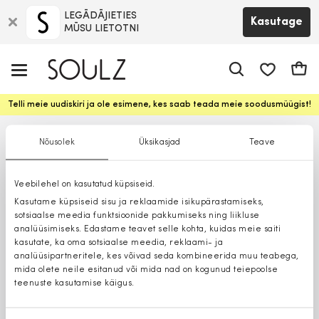
LEGĀDĀJIETIES
Kasutage
MŪSU LIETOTNI
app.shop.ui.
Ostuk
Telli meie uudiskiri ja ole esimene, kes saab teada meie soodusmüügist!
Nõusolek
Üksikasjad
Teave
Veebilehel on kasutatud küpsiseid.
Kasutame küpsiseid sisu ja reklaamide isikupärastamiseks,
sotsiaalse meedia funktsioonide pakkumiseks ning liikluse
analüüsimiseks. Edastame teavet selle kohta, kuidas meie saiti
kasutate, ka oma sotsiaalse meedia, reklaami- ja
analüüsipartneritele, kes võivad seda kombineerida muu teabega,
mida olete neile esitanud või mida nad on kogunud teiepoolse
teenuste kasutamise käigus.