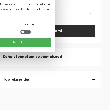
 liikluse analüüsimiseks. Edastame
 kes võivad seda kombineerida muu
Vali suurus
Turustamine
Lisa ostukorvi
Luba kõik
Kohaletoimetamise võimalused
Tootekirjeldus