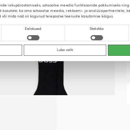
mide isikupärastamiseks, sotsiaalse meedia funktsioonide pakkumiseks ning
iti kasutate, ka oma sotsiaalse meedia, reklaami- ja analüüsipartneritele,
d või mida nad on kogunud teiepoolse teenuste kasutamise käigus.
Eelistused
Statistika
Luba valik