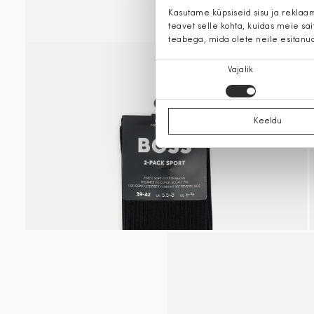
Kasutame küpsiseid sisu ja reklaa
teavet selle kohta, kuidas meie sa
teabega, mida olete neile esitanu
Nõusoleku
Vajalik
valik
Keeldu