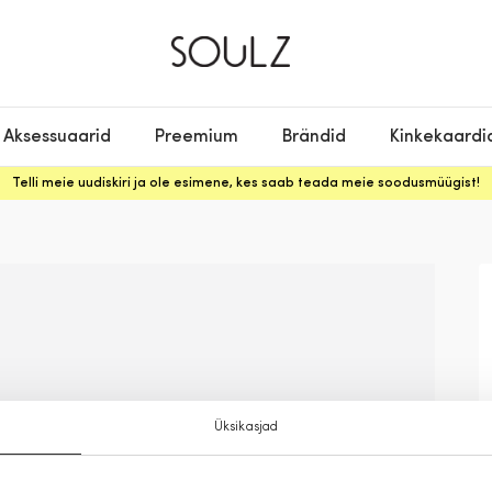
Aksessuaarid
Preemium
Brändid
Kinkekaardi
Telli meie uudiskiri ja ole esimene, kes saab teada meie soodusmüügist!
Üksikasjad