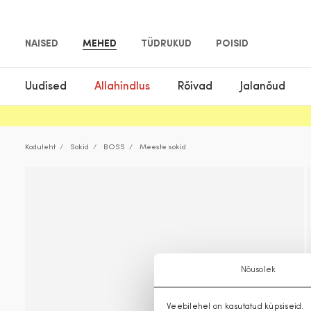
NAISED
MEHED
TÜDRUKUD
POISID
Uudised
Allahindlus
Rõivad
Jalanõud
Koduleht
Sokid
BOSS
Meeste sokid
Nõusolek
Veebilehel on kasutatud küpsiseid.