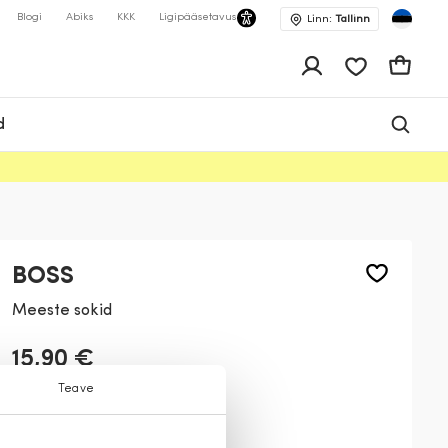
Blogi
Abiks
KKK
Ligipääsetavus
Linn:
Tallinn
app.shop.ui.wis
Ostukor
d
BOSS
Meeste sokid
15,90 €
Teave
Värv:
Must
001
100