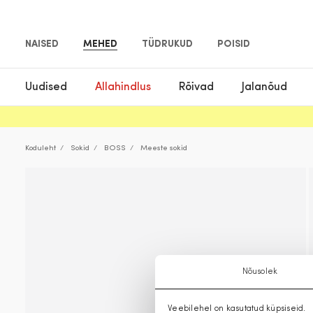
NAISED
MEHED
TÜDRUKUD
POISID
Uudised
Allahindlus
Rõivad
Jalanõud
Koduleht
Sokid
BOSS
Meeste sokid
Nõusolek
Veebilehel on kasutatud küpsiseid.