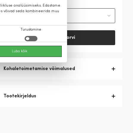
 liikluse analüüsimiseks. Edastame
 kes võivad seda kombineerida muu
Vali suurus
Turustamine
Lisa ostukorvi
Luba kõik
Kohaletoimetamise võimalused
Tootekirjeldus