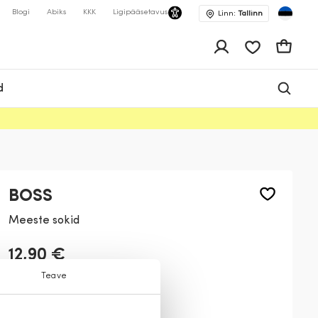
Blogi
Abiks
KKK
Ligipääsetavus
Linn:
Tallinn
app.shop.ui.wis
Ostukor
d
BOSS
Meeste sokid
12,90 €
Teave
Värv:
Valge
100
001