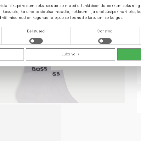
mide isikupärastamiseks, sotsiaalse meedia funktsioonide pakkumiseks ning
iti kasutate, ka oma sotsiaalse meedia, reklaami- ja analüüsipartneritele,
d või mida nad on kogunud teiepoolse teenuste kasutamise käigus.
Eelistused
Statistika
Luba valik