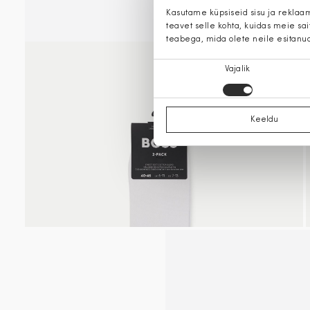
Kasutame küpsiseid sisu ja reklaa
teavet selle kohta, kuidas meie sa
teabega, mida olete neile esitanu
Nõusoleku
Vajalik
valik
Keeldu