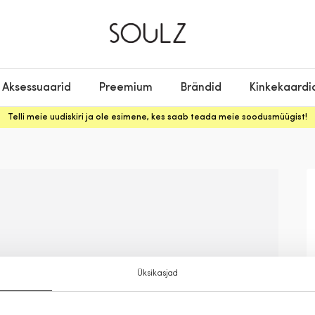
Aksessuaarid
Preemium
Brändid
Kinkekaardi
Telli meie uudiskiri ja ole esimene, kes saab teada meie soodusmüügist!
Üksikasjad