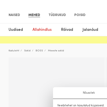
NAISED
MEHED
TÜDRUKUD
POISID
Uudised
Allahindlus
Rõivad
Jalanõud
Koduleht
Sokid
BOSS
Meeste sokid
Nõusolek
Veebilehel on kasutatud küpsiseid.