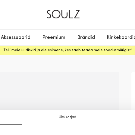
Aksessuaarid
Preemium
Brändid
Kinkekaardi
Telli meie uudiskiri ja ole esimene, kes saab teada meie soodusmüügist!
Üksikasjad