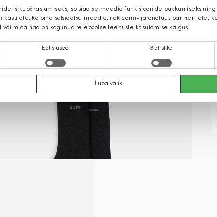
mide isikupärastamiseks, sotsiaalse meedia funktsioonide pakkumiseks ning
iti kasutate, ka oma sotsiaalse meedia, reklaami- ja analüüsipartneritele,
d või mida nad on kogunud teiepoolse teenuste kasutamise käigus.
Eelistused
Statistika
Luba valik