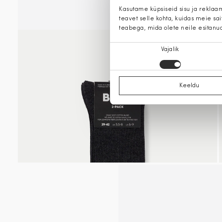
Kasutame küpsiseid sisu ja reklaa
teavet selle kohta, kuidas meie sa
teabega, mida olete neile esitanu
Nõusoleku
Vajalik
valik
Keeldu