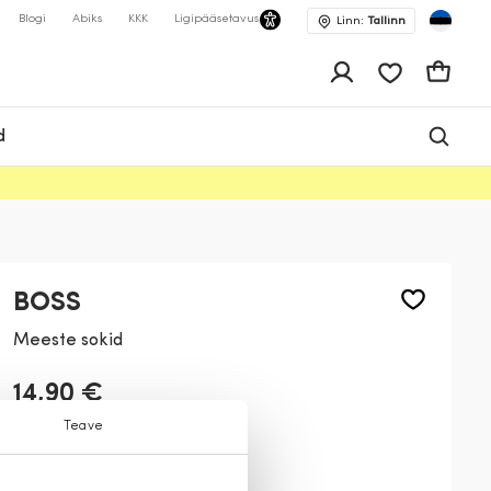
Blogi
Abiks
KKK
Ligipääsetavus
Linn:
Tallinn
app.shop.ui.wis
Ostukor
d
BOSS
Meeste sokid
14,90 €
Teave
Värv:
Tumehall
012
401
206
001