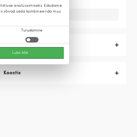
 liikluse analüüsimiseks. Edastame
 kes võivad seda kombineerida muu
Kahuks meil ei ole seda toodet.
Turustamine
Tootekirjeldus
Luba kõik
Koostis