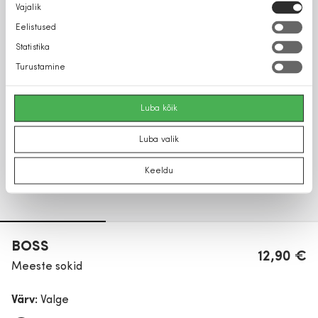
Nõusoleku
Vajalik
valik
Eelistused
Statistika
Turustamine
Luba kõik
Luba valik
Keeldu
BOSS
12,90 €
Meeste sokid
Värv:
Valge