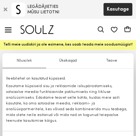
LEGĀDĀJIETIES
Kasutage
MŪSU LIETOTNI
app.shop.ui.
Ostuk
Telli meie uudiskiri ja ole esimene, kes saab teada meie soodusmüügist!
Nõusolek
Üksikasjad
Teave
Veebilehel on kasutatud küpsiseid.
Kasutame küpsiseid sisu ja reklaamide isikupärastamiseks,
sotsiaalse meedia funktsioonide pakkumiseks ning liikluse
analüüsimiseks. Edastame teavet selle kohta, kuidas meie saiti
kasutate, ka oma sotsiaalse meedia, reklaami- ja
analüüsipartneritele, kes võivad seda kombineerida muu teabega,
mida olete neile esitanud või mida nad on kogunud teiepoolse
teenuste kasutamise käigus.