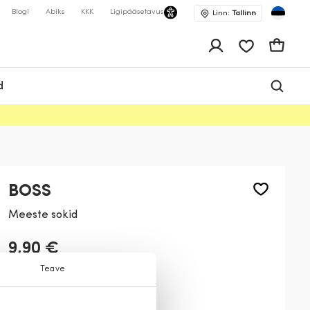
Blogi
Abiks
KKK
Ligipääsetavus
Linn:
Tallinn
app.shop.ui.wis
Ostukor
d
BOSS
Meeste sokid
9,90 €
Teave
Värv:
Must
001
206
401