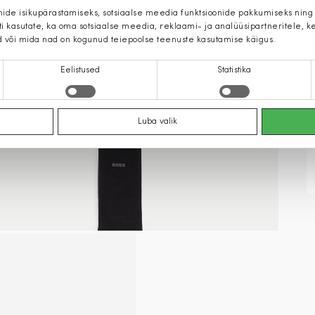
mide isikupärastamiseks, sotsiaalse meedia funktsioonide pakkumiseks ning
iti kasutate, ka oma sotsiaalse meedia, reklaami- ja analüüsipartneritele,
d või mida nad on kogunud teiepoolse teenuste kasutamise käigus.
Eelistused
Statistika
Luba valik