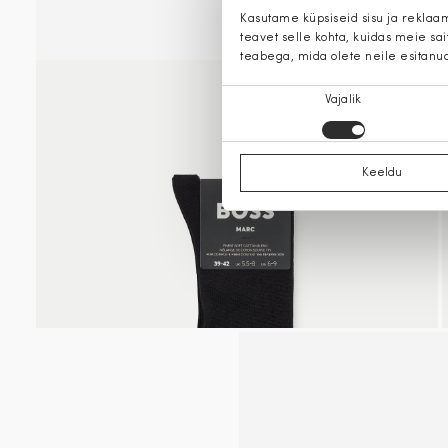
Kasutame küpsiseid sisu ja reklaa
teavet selle kohta, kuidas meie sa
teabega, mida olete neile esitanu
Nõusoleku
Vajalik
valik
Keeldu