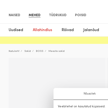
NAISED
MEHED
TÜDRUKUD
POISID
Uudised
Allahindlus
Rõivad
Jalanõud
Koduleht
Sokid
BOSS
Meeste sokid
Nõusolek
Veebilehel on kasutatud küpsiseid.