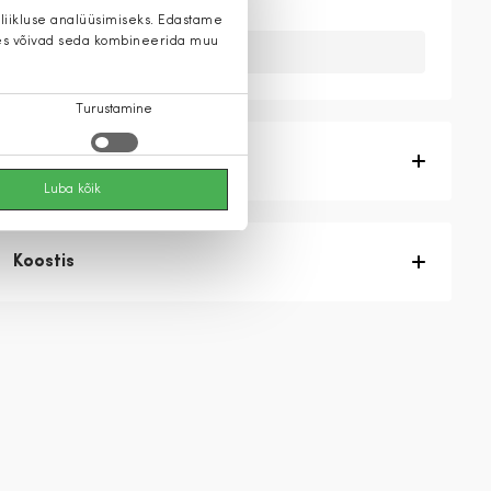
 liikluse analüüsimiseks. Edastame
 kes võivad seda kombineerida muu
Kahuks meil ei ole seda toodet.
Turustamine
Tootekirjeldus
Luba kõik
Koostis