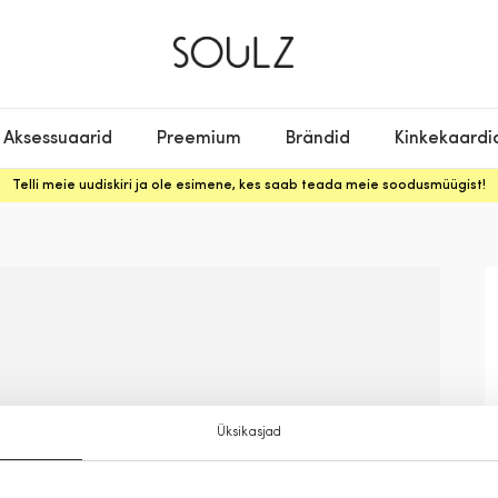
Aksessuaarid
Preemium
Brändid
Kinkekaardi
Telli meie uudiskiri ja ole esimene, kes saab teada meie soodusmüügist!
Üksikasjad