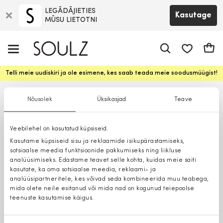
LEGĀDĀJIETIES
Kasutage
MŪSU LIETOTNI
app.shop.ui.
Ostuk
Telli meie uudiskiri ja ole esimene, kes saab teada meie soodusmüügist!
Nõusolek
Üksikasjad
Teave
Veebilehel on kasutatud küpsiseid.
Kasutame küpsiseid sisu ja reklaamide isikupärastamiseks,
sotsiaalse meedia funktsioonide pakkumiseks ning liikluse
analüüsimiseks. Edastame teavet selle kohta, kuidas meie saiti
kasutate, ka oma sotsiaalse meedia, reklaami- ja
analüüsipartneritele, kes võivad seda kombineerida muu teabega,
mida olete neile esitanud või mida nad on kogunud teiepoolse
teenuste kasutamise käigus.