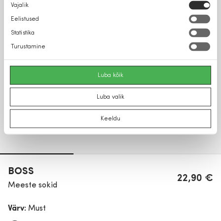
Nõusoleku
Vajalik
valik
Eelistused
Statistika
Turustamine
Luba kõik
Luba valik
Keeldu
BOSS
22,90 €
Meeste sokid
Värv:
Must