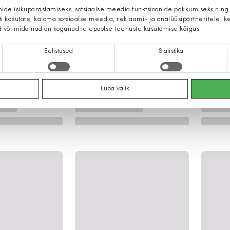
mide isikupärastamiseks, sotsiaalse meedia funktsioonide pakkumiseks ning
iti kasutate, ka oma sotsiaalse meedia, reklaami- ja analüüsipartneritele,
d või mida nad on kogunud teiepoolse teenuste kasutamise käigus.
Eelistused
Statistika
Luba valik