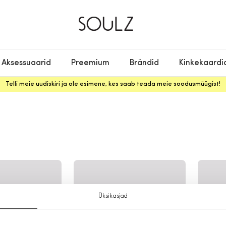
Aksessuaarid
Preemium
Brändid
Kinkekaardi
Telli meie uudiskiri ja ole esimene, kes saab teada meie soodusmüügist!
Üksikasjad