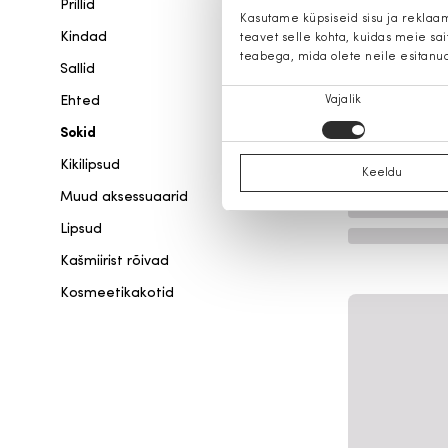
Prillid
Kasutame küpsiseid sisu ja reklaa
Kindad
teavet selle kohta, kuidas meie sa
teabega, mida olete neile esitanu
Sallid
Nõusoleku
Ehted
Vajalik
valik
Sokid
Kikilipsud
Keeldu
Muud aksessuaarid
Lipsud
Kašmiirist rõivad
Kosmeetikakotid