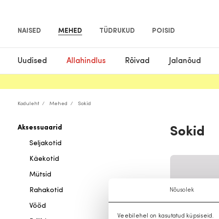
NAISED
MEHED
TÜDRUKUD
POISID
Uudised
Allahindlus
Rõivad
Jalanõud
Koduleht
Mehed
Sokid
Aksessuaarid
Sokid
Seljakotid
Käekotid
Mütsid
Rahakotid
Nõusolek
Vööd
Veebilehel on kasutatud küpsiseid.