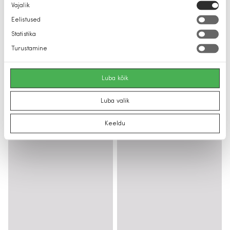
Nõusoleku
Vajalik
valik
Eelistused
Statistika
Turustamine
Luba kõik
Luba valik
Keeldu