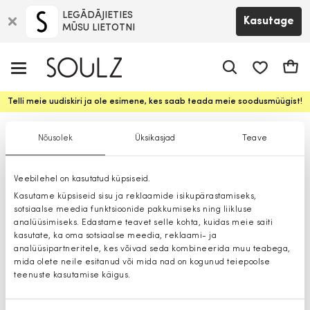
LEGĀDĀJIETIES
Kasutage
MŪSU LIETOTNI
app.shop.ui.
Ostuk
Telli meie uudiskiri ja ole esimene, kes saab teada meie soodusmüügist!
Sokid
Nõusolek
Üksikasjad
Teave
Veebilehel on kasutatud küpsiseid.
Kasutame küpsiseid sisu ja reklaamide isikupärastamiseks,
sotsiaalse meedia funktsioonide pakkumiseks ning liikluse
analüüsimiseks. Edastame teavet selle kohta, kuidas meie saiti
kasutate, ka oma sotsiaalse meedia, reklaami- ja
analüüsipartneritele, kes võivad seda kombineerida muu teabega,
mida olete neile esitanud või mida nad on kogunud teiepoolse
teenuste kasutamise käigus.