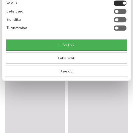
Nõusoleku
Vajalik
valik
Eelistused
Statistika
Turustamine
Luba kõik
Luba valik
Keeldu