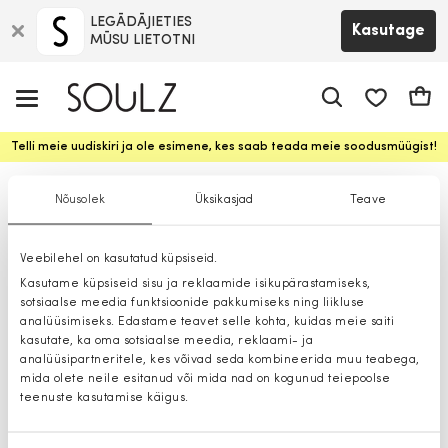
LEGĀDĀJIETIES
Kasutage
MŪSU LIETOTNI
app.shop.ui.
Ostuk
Telli meie uudiskiri ja ole esimene, kes saab teada meie soodusmüügist!
Sokid
Nõusolek
Üksikasjad
Teave
Veebilehel on kasutatud küpsiseid.
Kasutame küpsiseid sisu ja reklaamide isikupärastamiseks,
sotsiaalse meedia funktsioonide pakkumiseks ning liikluse
analüüsimiseks. Edastame teavet selle kohta, kuidas meie saiti
kasutate, ka oma sotsiaalse meedia, reklaami- ja
analüüsipartneritele, kes võivad seda kombineerida muu teabega,
mida olete neile esitanud või mida nad on kogunud teiepoolse
teenuste kasutamise käigus.