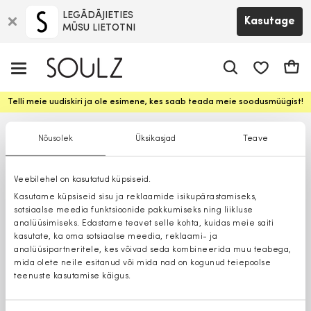
LEGĀDĀJIETIES
Kasutage
MŪSU LIETOTNI
app.shop.ui.
Ostuk
Telli meie uudiskiri ja ole esimene, kes saab teada meie soodusmüügist!
Nõusolek
Üksikasjad
Teave
Veebilehel on kasutatud küpsiseid.
Kasutame küpsiseid sisu ja reklaamide isikupärastamiseks,
sotsiaalse meedia funktsioonide pakkumiseks ning liikluse
analüüsimiseks. Edastame teavet selle kohta, kuidas meie saiti
kasutate, ka oma sotsiaalse meedia, reklaami- ja
analüüsipartneritele, kes võivad seda kombineerida muu teabega,
mida olete neile esitanud või mida nad on kogunud teiepoolse
teenuste kasutamise käigus.