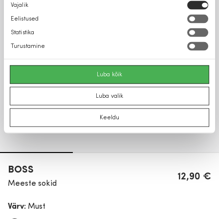
Nõusoleku
Vajalik
valik
Eelistused
Statistika
Turustamine
Luba kõik
Luba valik
Keeldu
BOSS
12,90 €
Meeste sokid
Värv:
Must