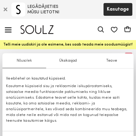
LEGĀDĀJIETIES
Kasutage
MŪSU LIETOTNI
app.shop.ui.
Ostuk
Telli meie uudiskiri ja ole esimene, kes saab teada meie soodusmüügist!
%
Nõusolek
Üksikasjad
Teave
Veebilehel on kasutatud küpsiseid.
Kasutame küpsiseid sisu ja reklaamide isikupärastamiseks,
sotsiaalse meedia funktsioonide pakkumiseks ning liikluse
analüüsimiseks. Edastame teavet selle kohta, kuidas meie saiti
kasutate, ka oma sotsiaalse meedia, reklaami- ja
analüüsipartneritele, kes võivad seda kombineerida muu teabega,
mida olete neile esitanud või mida nad on kogunud teiepoolse
teenuste kasutamise käigus.