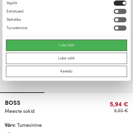
Nõusoleku
Vajalik
valik
Eelistused
Statistika
Turustamine
Luba kõik
Luba valik
Keeldu
BOSS
5,94 €
9,90 €
Meeste sokid
Värv:
Tumesinine