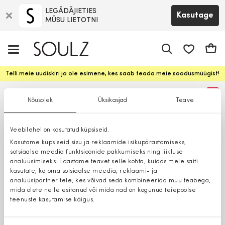
LEGĀDĀJIETIES
Kasutage
MŪSU LIETOTNI
app.shop.ui.
Ostuk
Telli meie uudiskiri ja ole esimene, kes saab teada meie soodusmüügist!
%
Nõusolek
Üksikasjad
Teave
Veebilehel on kasutatud küpsiseid.
Kasutame küpsiseid sisu ja reklaamide isikupärastamiseks,
sotsiaalse meedia funktsioonide pakkumiseks ning liikluse
analüüsimiseks. Edastame teavet selle kohta, kuidas meie saiti
kasutate, ka oma sotsiaalse meedia, reklaami- ja
analüüsipartneritele, kes võivad seda kombineerida muu teabega,
mida olete neile esitanud või mida nad on kogunud teiepoolse
teenuste kasutamise käigus.