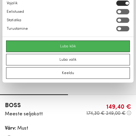
Nõusoleku
Vajalik
valik
Eelistused
Statistika
Turustamine
Luba kõik
Luba valik
Keeldu
BOSS
149,40 €
174,30 €
249,00 €
Meeste seljakott
Värv:
Must