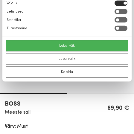
Nõusoleku
Vajalik
valik
Eelistused
Statistika
Turustamine
Luba kõik
Luba valik
Keeldu
BOSS
69,90 €
Meeste sall
Värv:
Must