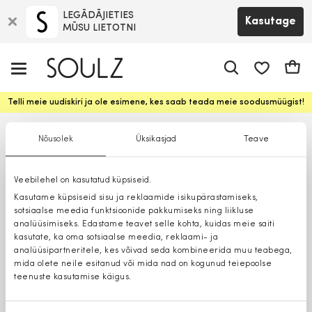
LEGĀDĀJIETIES
Kasutage
MŪSU LIETOTNI
app.shop.ui.
Ostuk
Telli meie uudiskiri ja ole esimene, kes saab teada meie soodusmüügist!
Nõusolek
Üksikasjad
Teave
Veebilehel on kasutatud küpsiseid.
Kasutame küpsiseid sisu ja reklaamide isikupärastamiseks,
sotsiaalse meedia funktsioonide pakkumiseks ning liikluse
analüüsimiseks. Edastame teavet selle kohta, kuidas meie saiti
kasutate, ka oma sotsiaalse meedia, reklaami- ja
analüüsipartneritele, kes võivad seda kombineerida muu teabega,
mida olete neile esitanud või mida nad on kogunud teiepoolse
teenuste kasutamise käigus.