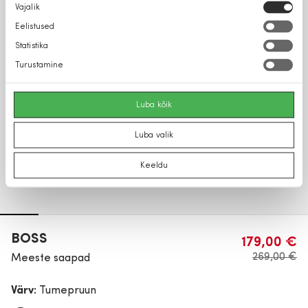
Nõusoleku
Vajalik
valik
Eelistused
Statistika
Turustamine
Luba kõik
Luba valik
Keeldu
BOSS
179,00 €
269,00 €
Meeste saapad
Värv:
Tumepruun