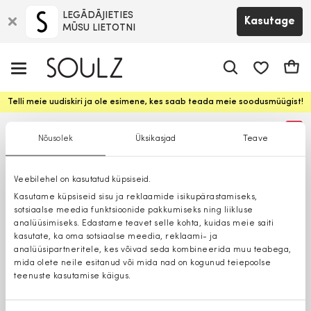
LEGĀDĀJIETIES
Kasutage
MŪSU LIETOTNI
app.shop.ui.
Ostuk
Telli meie uudiskiri ja ole esimene, kes saab teada meie soodusmüügist!
%
Nõusolek
Üksikasjad
Teave
Veebilehel on kasutatud küpsiseid.
Kasutame küpsiseid sisu ja reklaamide isikupärastamiseks,
sotsiaalse meedia funktsioonide pakkumiseks ning liikluse
analüüsimiseks. Edastame teavet selle kohta, kuidas meie saiti
kasutate, ka oma sotsiaalse meedia, reklaami- ja
analüüsipartneritele, kes võivad seda kombineerida muu teabega,
mida olete neile esitanud või mida nad on kogunud teiepoolse
teenuste kasutamise käigus.