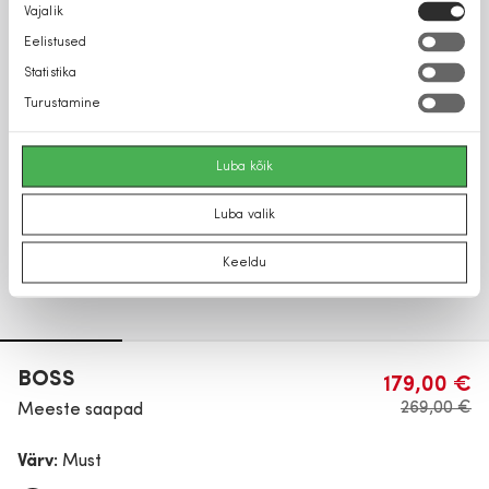
Nõusoleku
Vajalik
valik
Eelistused
Statistika
Turustamine
Luba kõik
Luba valik
Keeldu
BOSS
179,00 €
269,00 €
Meeste saapad
Värv:
Must