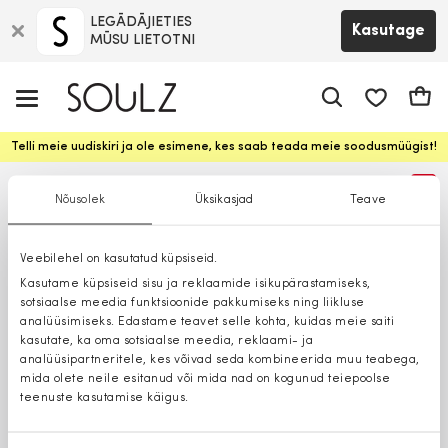
LEGĀDĀJIETIES
Kasutage
MŪSU LIETOTNI
app.shop.ui.
Ostuk
Telli meie uudiskiri ja ole esimene, kes saab teada meie soodusmüügist!
%
Nõusolek
Üksikasjad
Teave
Veebilehel on kasutatud küpsiseid.
Kasutame küpsiseid sisu ja reklaamide isikupärastamiseks,
sotsiaalse meedia funktsioonide pakkumiseks ning liikluse
analüüsimiseks. Edastame teavet selle kohta, kuidas meie saiti
kasutate, ka oma sotsiaalse meedia, reklaami- ja
analüüsipartneritele, kes võivad seda kombineerida muu teabega,
mida olete neile esitanud või mida nad on kogunud teiepoolse
teenuste kasutamise käigus.